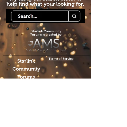
help find what your looking for.
Starlink Co
mmunity
Forums is created by
Terms of Service
Starlink
Community
Forums
wird erstellt
von
We hope you've
enjoyed the site!
Help us keep making content