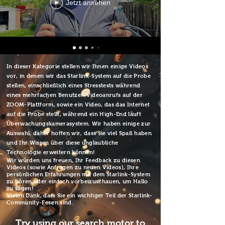
Jetzt ansehen
In dieser Kategorie stellen wir Ihnen einige Videos
vor, in denen wir das Starlink-System auf die Probe
stellen, einschließlich eines Stresstests während
eines mehrfachen Benutzer-Videoanrufs auf der
ZOOM-Plattform, sowie ein Video, das das Internet
auf die Probe stellt, während ein High-End läuft
Überwachungskamerasystem. Wir haben einige zur
Auswahl, daher hoffen wir, dass Sie viel Spaß haben
und Ihr Wissen über diese unglaubliche
Technologie erweitern können!
Wir würden uns freuen, Ihr Feedback zu diesen
Videos (sowie Anfragen zu neuen Videos), Ihre
persönlichen Erfahrungen mit dem Starlink-System
zu hören oder einfach vorbeizuschauen, um Hallo
zu sagen!
Vielen Dank, dass Sie ein wichtiger Teil der Starlink-
Community-Foren sind.
Try using our search motor to