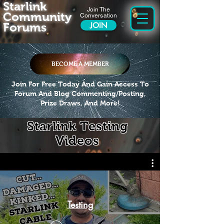
Starlink
Join The
Community
Conversation
Forums
JOIN
BECOME A MEMBER
Join For Free Today And Gain Access To
Forum And Blog Commenting/Posting,
Prize Draws, And More!
Starlink Testing
Videos
Testing