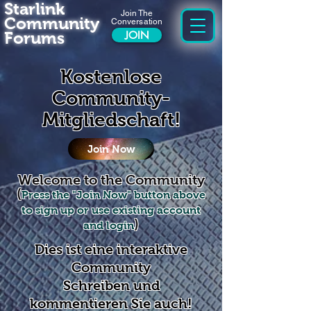
Starlink
Join The
Community
Conversation
Forums
JOIN
Kostenlose
Community-
Mitgliedschaft!
Join Now
Welcome to the Community
(
Press the "Join Now" button above
to sign up or use existing account
)
and login
Dies ist eine interaktive
Community
Schreiben und
kommentieren Sie auch!