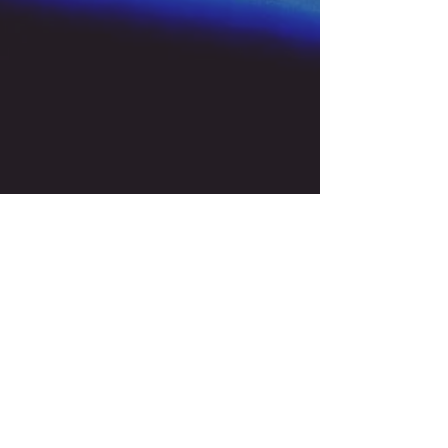
Try using our search motor to
help find what your looking for.
Starlink Co
mmunity
Forums is created by