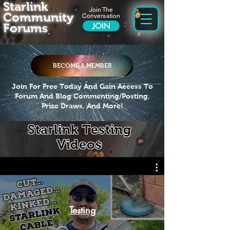
Starlink
Join The
Community
Conversation
Forums
JOIN
BECOME A MEMBER
Join For Free Today And Gain Access To
Forum And Blog Commenting/Posting,
Prize Draws, And More!
Starlink Testing
Videos
Testing