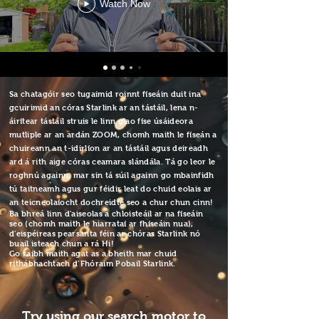
Watch Now
Sa chatagóir seo tugaimid roinnt físeáin duit ina
gcuirimid an córas Starlink ar an tástáil, lena n-
áirítear tástáil struis le linn glao físe úsáideora
mutliple ar an ardán ZOOM, chomh maith le físeán a
chuireann an t-idirlíon ar an tástáil agus deireadh
ard á rith aige córas ceamara slándála. Tá go leor le
roghnú againn, mar sin tá súil againn go mbainfidh
tú taitneamh agus gur féidir leat do chuid eolais ar
an teicneolaíocht dochreidte seo a chur chun cinn!
Ba bhreá linn d'aiseolas a chloisteáil ar na físeáin
seo (chomh maith le hiarrataí ar fhíseáin nua),
d'eispéireas pearsanta féin ar chóras Starlink nó
buail isteach chun a rá Hi!
Go raibh maith agat as a bheith mar chuid
ríthábhachtach d’Fhóraim Pobail Starlink.
Try using our search motor to