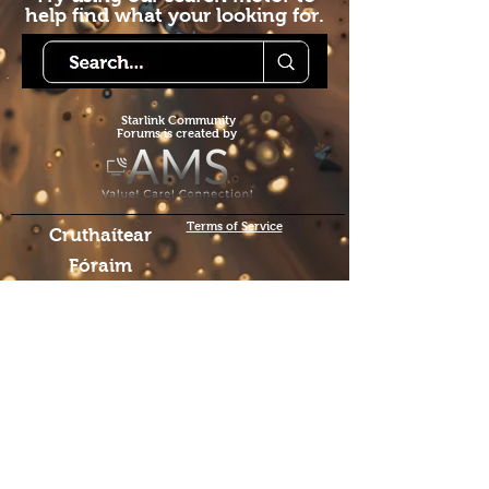
help find what your looking for.
Starlink Co
mmunity
Forums is created by
Terms of Service
Cruthaítear
Fóraim
Phobail
Starlink Co.
We hope you've
enjoyed the site!
Help us keep making content