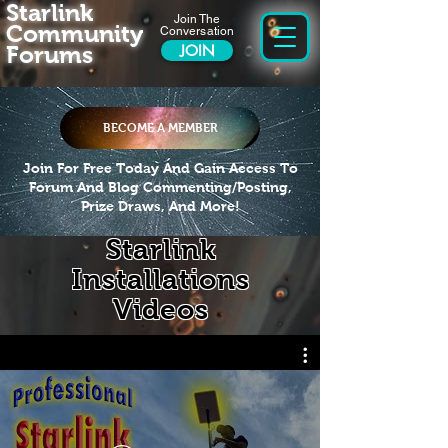
Starlink
Join The
Community
Conversation
Forums
JOIN
BECOME A MEMBER
Join For Free Today And Gain Access To
Forum And Blog Commenting/Posting,
Prize Draws, And More!
Starlink
Installations
Videos