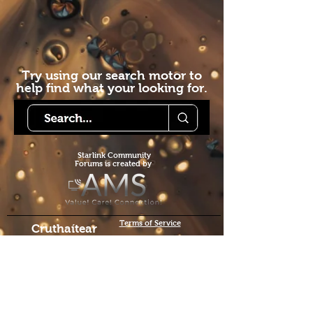
Try using our search motor to
help find what your looking for.
Starlink Co
mmunity
Forums is created by
Terms of Service
Cruthaítear
Fóraim
Phobail
Starlink Co.