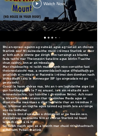
Watch Now
Bhí an-spraoi againn ag suiteáil agus ag tástáil an chórais
Starlink seo! Ní saineolaithe muid i réimse Starlink ar chor
ar bith ach is cinnte gur éirigh linn tarraingt as blianta
fada taithí mar Theicneoirí Satailíte agus Idirlín Tuaithe
chun cabhrú linn ar an mbealach.
Mar chuideachta ní raibh muid riamh níos corraithe faoi
theicneolaíocht nua, a ceannródaíoch agus d’fhéadfadh go
gciallódh sí rochtain ar fhaisnéis i réimsí den domhan nach
bhféadfadh tacú le bonneagar ISP (go airgeadais nó go
geolaíoch).
Cosúil le haon chóras nua, bhí
an t-am laghdaithe aige (cé
gur fíorbheagán é le 7 mí anuas), is é sin réaltacht aon
teicneolaíochta, (go háirithe i dtréimhse Béite). Ach nuair
a bhreathnaítear orainn thar thréimhse fhada agus ár
dtástálacha meánluas a chur le chéile thar an tréimhse 7
mí, bhíomar an-tógtha agus táimid ag tnúth leis an táirge
seo sa todhchaí
.
Ba bhreá linn d'aiseolas a chloisteáil ar na físeáin seo,
d'eispéireas pearsanta féin ar chóras Starlink nó buail
isteach chun a rá Hi!
Go raibh maith agat as a bheith mar chuid ríthábhachtach
d’Fhóraim Pobail Starlink.