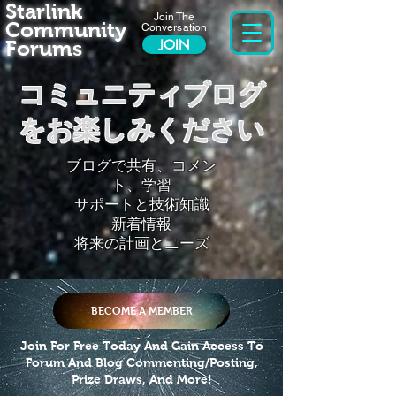
Starlink
Join The
Community
Conversation
Forums
JOIN
コミュニティブログ
をお楽しみください
ブログで共有、コメン
ト、学習
サポートと技術知識
新着情報
将来の計画とニーズ
BECOME A MEMBER
Join For Free Today And Gain Access To
Forum And Blog Commenting/Posting,
Prize Draws, And More!