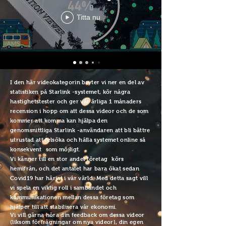
Titta nu
I den här videokategorin bryter vi ner en del av
statistiken på Starlink -systemet, kör några
hastighetstester och ger vår ärliga 1 månaders
recension i hopp om att dessa videor och de som
kommer att komma kan hjälpa den
genomsnittliga Starlink -användaren att bli bättre
utrustad att felsöka och hålla systemet online så
konsekvent
som möjligt.
Vi känner till en stor andel
företag
körs
hemifrån, och det antalet har bara ökat sedan
Covid19 har härjat i vår värld. Med detta sagt vill
vi spela en viktig roll i sambandet och
kommunikationen mellan dessa företag som
hjälper till att stabilisera vår ekonomi.
Vi vill gärna höra din feedback om dessa videor
(liksom förfrågningar om nya videor), din egen