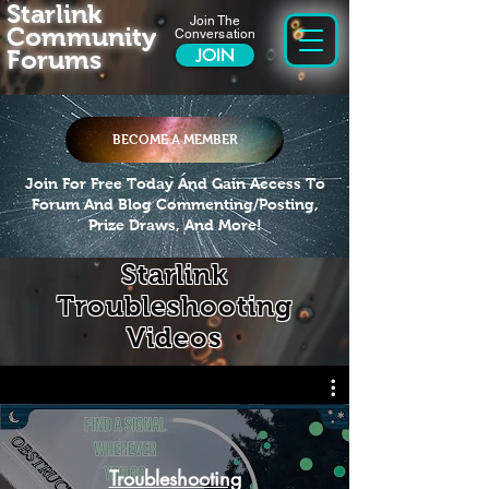
Starlink
Join The
Community
Conversation
Forums
JOIN
BECOME A MEMBER
Join For Free Today And Gain Access To
Forum And Blog Commenting/Posting,
Prize Draws, And More!
Starlink
Troubleshooting
Videos
Troubleshooting