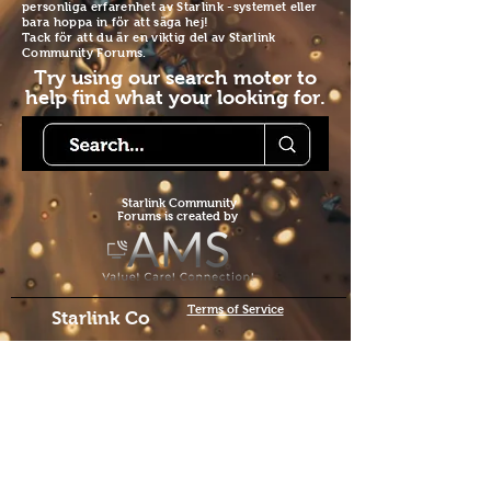
personliga erfarenhet av Starlink -systemet eller
bara hoppa in för att säga hej!
Tack för att du är en viktig del av Starlink
Community Forums.
Try using our search motor to
help find what your looking for.
Starlink Co
mmunity
Forums is created by
Terms of Service
Starlink Co
mmunity
Forums
skapas av
We hope you've
enjoyed the site!