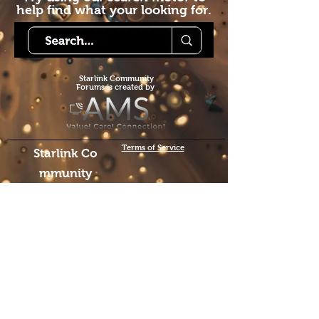
help find what your looking for.
Starlink Co
mmunity
Forums is created by
Terms of Service
Starlink Co
mmunity
Forums
skapas av
We hope you've
enjoyed the site!
Help us keep making content