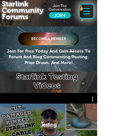
Starlink
Join The
Community
Conversation
Forums
JOIN
BECOME A MEMBER
Join For Free Today And Gain Access To
Forum And Blog Commenting/Posting,
Prize Draws, And More!
Starlink Testing
Videos
Testing