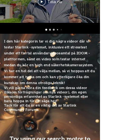
Titta nu
I den här kategorin tar vi dig några videor där vi
testar Starlink -systemet, inklusive ett stresstest
under ett flertal användarvideosamtal på ZOOM -
plattformen, samt en video som testar internet
medan du kör en high end säkerhetskamerasystem.
Vi har en hel del att välja mellan, så vi hoppas att du
kommer att tycka om och kan ytterligare öka din
kunskap om denna otroliga teknik!
Vi vill gärna höra din feedback om dessa videor
(liksom förfrågningar om nya videor), din egen
personliga erfarenhet av Starlink -systemet eller
bara hoppa in för att säga hej!
Tack för att du är en viktig del av Starlink
Community Forums.
Try using our search motor to