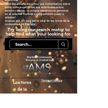
economía.
¡Nos encantaría escuchar sus comentarios sobre
estos videos (así como sus solicitudes sobre
nuevos videos), su propia experiencia personal
en el sistema Starlink o simplemente pasar a
saludar!
Gracias por ser una parte vital de los foros de la
comunidad de Starlink.
Try using our search motor to
help find what your looking for.
Starlink Co
mmunity
Forums is created by
Terms of Service
Los foros
de la
comunidad
de
Starlink