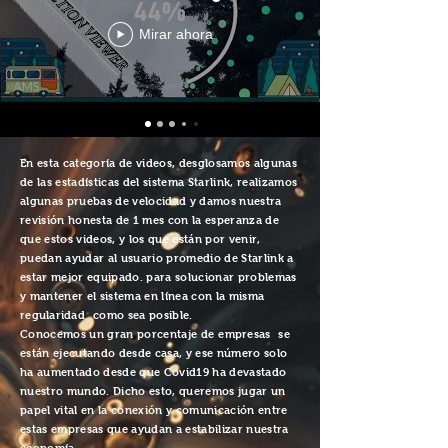
Mirar ahora
En esta categoría de videos, desglosamos algunas
de las estadísticas del sistema Starlink, realizamos
algunas pruebas de velocidad y damos nuestra
revisión honesta de 1 mes con la esperanza de
que estos videos, y los que están por venir,
puedan ayudar al usuario promedio de Starlink a
estar mejor equipado. para solucionar problemas
y mantener el sistema en línea con la misma
regularidad
como sea posible.
Conocemos un gran porcentaje de
empresas
se
están ejecutando desde casa, y ese número solo
ha aumentado desde que Covid19 ha devastado
nuestro mundo. Dicho esto, queremos jugar un
papel vital en la conexión y comunicación entre
estas empresas que ayudan a estabilizar nuestra