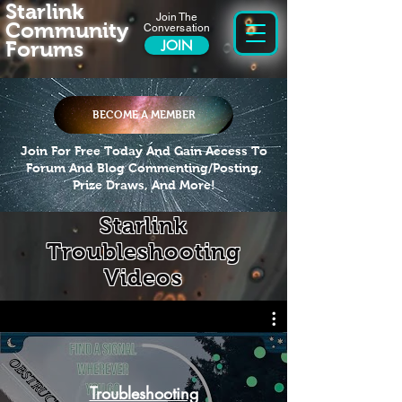
Starlink
Join The
Community
Conversation
Forums
JOIN
BECOME A MEMBER
Join For Free Today And Gain Access To
Forum And Blog Commenting/Posting,
Prize Draws, And More!
Starlink
Troubleshooting
Videos
Troubleshooting