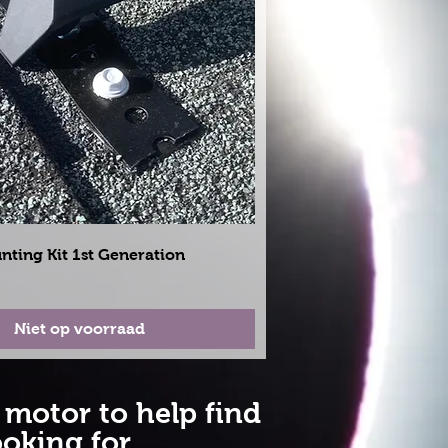
Snel overzicht
nting Kit 1st Generation
Niet op voorraad
 motor to help find
oking for.