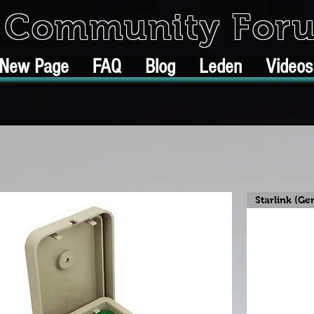
k Community For
New Page
FAQ
Blog
Leden
Videos
Starlink (Ge