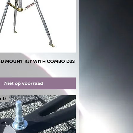
Snel overzicht
POD MOUNT KIT WITH COMBO DSS
Niet op voorraad
n 1)