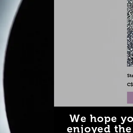
St
Pri
C$
We hope yo
enjoyed the 