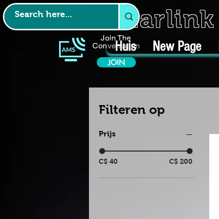
Starlin
Join The
Huis
New Page
Conversation
JOIN
Filteren op
Prijs
C$ 40
C$ 200