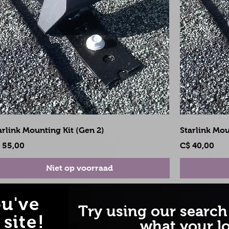
Snel overzicht
arlink Mounting Kit (Gen 2)
Starlink Mou
js
Prijs
 55,00
C$ 40,00
Niet op voorraad
u've
Try using our search
site!
what your lo