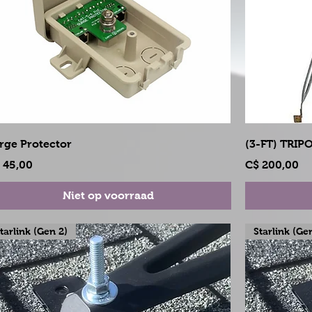
Snel overzicht
rge Protector
(3-FT) TRI
js
Prijs
 45,00
C$ 200,00
Niet op voorraad
tarlink (Gen 2)
Starlink (Ge