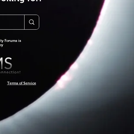
y Forums is
 by
Terms of Service