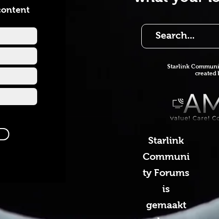
content
Starlink Co
mmunit
created
Starlink
Communi
ty Forums
is
gemaakt