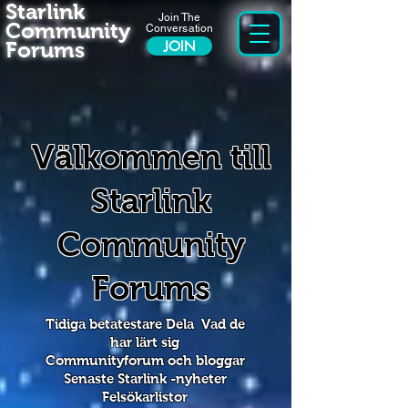
Starlink
Join The
Community
Conversation
Forums
JOIN
Välkommen till
Starlink
Community
Forums
Tidiga betatestare Dela
Vad de
har lärt sig
Communityforum och bloggar
Senaste Starlink -nyheter
Felsökarlistor