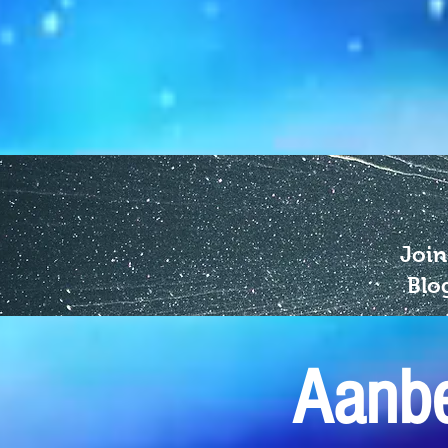
Join
Blo
Aanbe