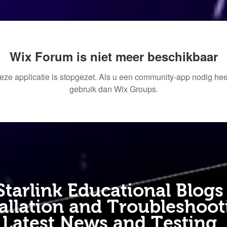
Wix Forum is niet meer beschikbaar
eze applicatie is stopgezet. Als u een community-app nodig heef
gebruik dan Wix Groups.
Starlink Educational Blogs
tallation and Troubleshoot
Latest News and Testing