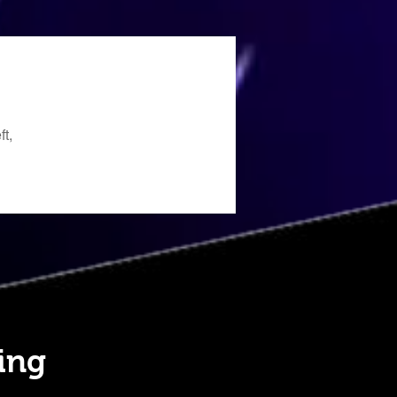
t,
ing