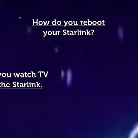
How do you reboot
your Starlink?
you watch TV
the Starlink.