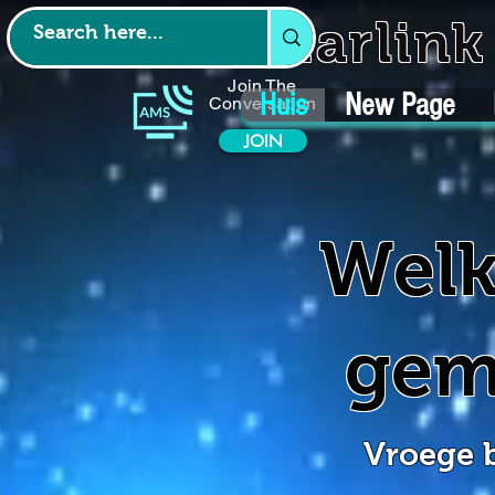
Starlin
Join The
Huis
New Page
Conversation
JOIN
Welk
gem
Vroege b