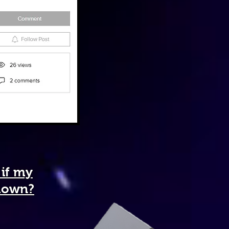
 if my
 down?