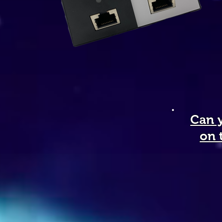
Can 
on 