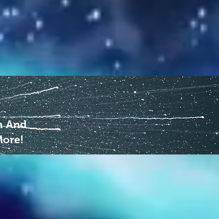
m And
More!