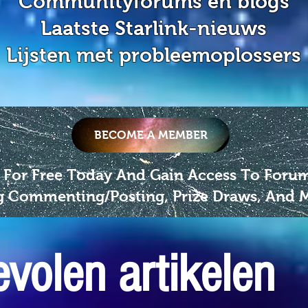
Communityforums en blogs
Laatste Starlink-nieuws
Lijsten met probleemoplossers
BECOME A MEMBER
 For Free Today And Gain Access To Foru
g Commenting/Posting, Prize Draws, And 
volen artikelen