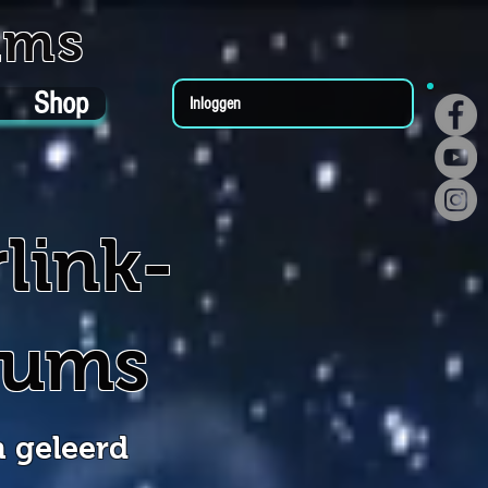
ums
Shop
Inloggen
link-
rums
 geleerd