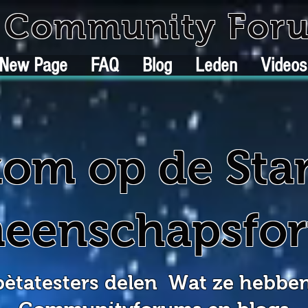
k Community For
New Page
FAQ
Blog
Leden
Videos
om op de Star
eenschapsfo
ètatesters delen
Wat ze hebben