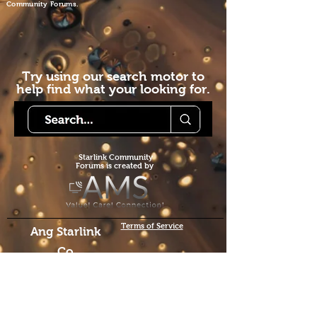
Community Forums.
Try using our search motor to
help find what your looking for.
Starlink Co
mmunity
Forums is created by
Terms of Service
Ang Starlink
Co
mmunity
Forums ay
nilikha ng