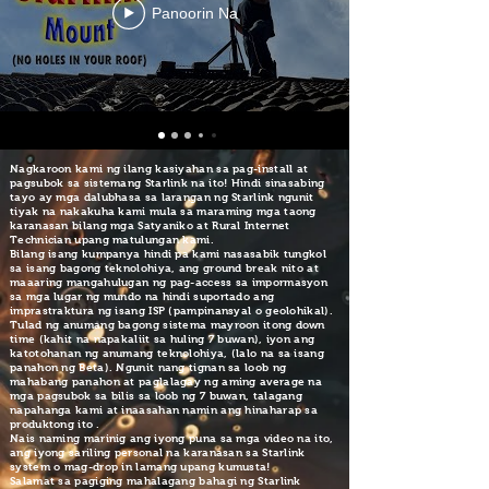
Panoorin Na
Nagkaroon kami ng ilang kasiyahan sa pag-install at
pagsubok sa sistemang Starlink na ito! Hindi sinasabing
tayo ay mga dalubhasa sa larangan ng Starlink ngunit
tiyak na nakakuha kami mula sa maraming mga taong
karanasan bilang mga Satyaniko at Rural Internet
Technician upang matulungan kami.
Bilang isang kumpanya hindi pa kami nasasabik tungkol
sa isang bagong teknolohiya, ang ground break nito at
maaaring mangahulugan ng pag-access sa impormasyon
sa mga lugar ng mundo na hindi suportado ang
imprastraktura ng isang ISP (pampinansyal o geolohikal).
Tulad ng anumang bagong sistema mayroon itong
down
time (kahit na napakaliit sa huling 7 buwan), iyon ang
katotohanan ng anumang teknolohiya, (lalo na sa isang
panahon ng Beta). Ngunit nang tignan sa loob ng
mahabang panahon at paglalagay ng aming average na
mga pagsubok sa bilis sa loob ng 7 buwan, talagang
napahanga kami at inaasahan namin ang hinaharap sa
produktong ito
.
Nais naming marinig ang iyong puna sa mga video na ito,
ang iyong sariling personal na karanasan sa Starlink
system o mag-drop in lamang upang kumusta!
Salamat sa pagiging mahalagang bahagi ng Starlink