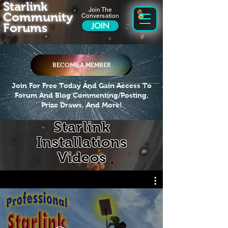
Starlink
Join The
Community
Conversation
Forums
JOIN
BECOME A MEMBER
Join For Free Today And Gain Access To
Forum And Blog Commenting/Posting,
Prize Draws, And More!
Starlink
Installations
Videos